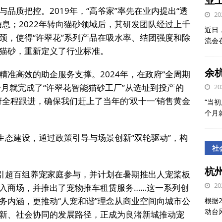
业
品质把控。2019年，“高爷家”率先在业内提出“透
20
息；2022年转向猫砂领域后，其研发团队经过上千
近日
颈，使得“许翠花”系列产品在吸水率、结团强度和除
流会
猫砂，重新定义了行业标准。
余
准高效的助企服务支撑。2024年，在政府“全周期
7个月就完成了“许翠花智能猫砂工厂”从选址到投产的
20
全程跟进，确保我们赶上了当年的‘双十一’销售黄金
“当初
个月
生态建设，通过政策引导与场景创新“双轮驱动”，构
社
杭
吸引超百组养宠家庭参与，并计划在暑期推出人宠桨板
20
入商场，并推出了宠物推车租赁服务……这一系列创
务内涵，更推动“人宠和谐”理念从商业空间向城市公
根据
动台
新、社会协同的发展路径，正成为良渚新城推动宠