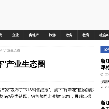
费
企业
房地产
旅游
政务
教育
社会
经
济”产业生态圈
浙江
济”产业生态圈
即
20
浙新网
202
家”发布了“618销售战报”。旗下“许翠花”植物猫砂
端猫砂品类销冠，销售额同比激增150%，展现出强
浙