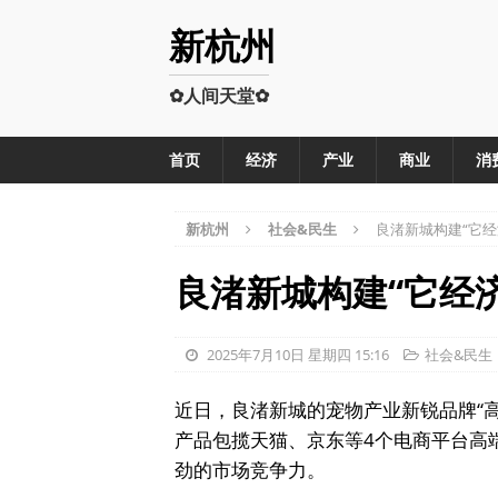
新杭州
✿人间天堂✿
首页
经济
产业
商业
消
新杭州
社会&民生
良渚新城构建“它经
良渚新城构建“它经
2025年7月10日 星期四 15:16
社会&民生
近日，良渚新城的宠物产业新锐品牌“高爷
产品包揽天猫、京东等4个电商平台高
劲的市场竞争力。