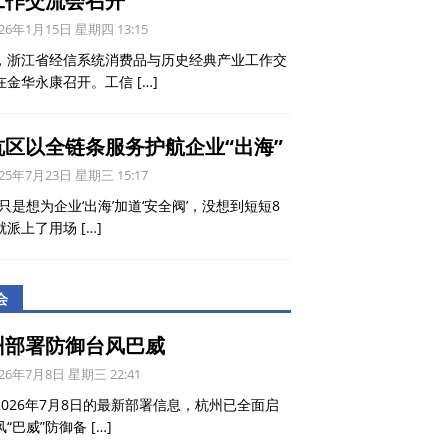
工作交流会召开
26年1月15日 星期四 13:15
，浙江省经信系统消费品与历史经典产业工作交
在金华永康召开。工信
[…]
杭区以全链条服务护航企业“出海”
25年7月23日 星期三 15:17
只是想为企业‘出海’加道‘安全阀’，没想到短短8
就派上了用场
[…]
会
州部署防御台风巴威
26年7月8日 星期三 22:41
2026年7月8日的最新部署信息，杭州已全面启
风“巴威”防御备
[…]