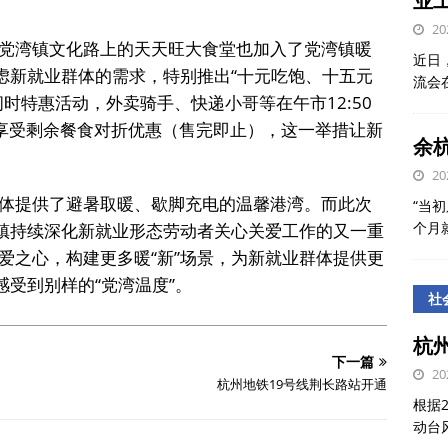
业
20
党湾镇文化路上的天天旺大食堂也加入了党湾镇暖
近日
考虑新就业群体的需求，特别推出“十元吃饱、十五元
流会
时特惠活动，外卖骑手、快递小哥等在午市12:50
可享受剩余餐食对折优惠（售完即止），这一举措让新
余
20
体提供了避暑取暖、歇脚充电的温馨港湾。而此次
“当初
个月
湾镇持续深化新就业形态劳动者关心关爱工作的又一重
爱之心，构建更多暖“新”场景，为新就业群体提供更
感受到别样的“党湾温度”。
社
杭
下一篇
20
杭州地铁19号线荆长路站开通
根据
动台