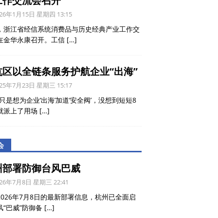
工作交流会召开
26年1月15日 星期四 13:15
，浙江省经信系统消费品与历史经典产业工作交
在金华永康召开。工信
[…]
杭区以全链条服务护航企业“出海”
25年7月23日 星期三 15:17
只是想为企业‘出海’加道‘安全阀’，没想到短短8
就派上了用场
[…]
会
州部署防御台风巴威
26年7月8日 星期三 22:41
2026年7月8日的最新部署信息，杭州已全面启
风“巴威”防御备
[…]