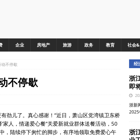
费
企业
房地产
旅游
政务
教育
社会
经
行动不停歇
浙江
行动不停歇
即
20
浙新网
202
更有劲儿了。真心感谢！”近日，萧山区党湾镇卫东桥
驿’家人，情递爱心餐”关爱新就业群体送餐活动，50
浙
中，陆续停下匆忙的脚步，有序地领取免费爱心午