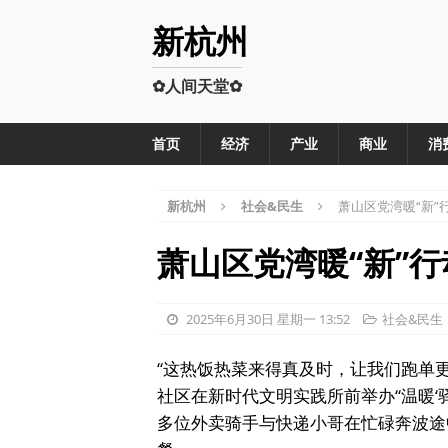
新杭州
✿人间天堂✿
首页
经济
产业
商业
消
新杭州
社会&民生
萧山区党湾暖“新”
萧山区党湾暖“新”
2025年6月30日 星期一 13:52
社会&民生
“这热饭热菜来得真及时，让我们跑单
社区在新时代文明实践所前举办“温暖‘
多位外卖骑手与快递小哥在忙碌奔波途