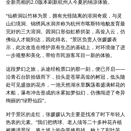
全新亮相的2.0版本刷新杭州人今夏的纳凉体验。
“仙桥洞以竹林为景，拥有光怪陆离的溶洞奇观，与灵
山幻境洞、锦绣风水洞并称为杭州市喀斯特地貌发育最
完好的三大溶洞。因洞口形似虹桥拱架，高耸入云，仿
佛仙人才能到达，因此得名。”景区负责人张媛媛表
示，此次改造在维护原有生态的基础上，对环境做了进
一步规整和美化，带给市民游客耳目一新的体验。
这段梦幻之旅，从途经检票口的那一刻，便已开启——
沿青石台阶拾级而下，抬头是苍翠高耸的树冠，低头随
处可见盛放的花卉，一池天然湖水里飘荡着盛满鲜花的
木船，瀑布冲击形成的水雾如梦似幻，仿佛闯进了奇异
绚丽的“绿野仙踪”。
对于景区的走红，张媛媛认为主要是找准了时下年轻人
热衷的元素。“我们把绣球、老人须等二十多种花卉植
被搬进景区，将土坡上的杂草修剪掉，种上了彩叶芋、