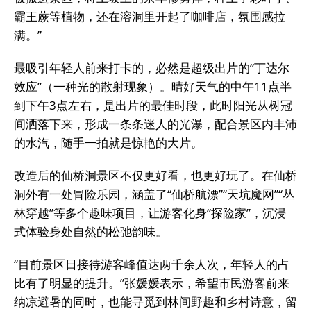
霸王蕨等植物，还在溶洞里开起了咖啡店，氛围感拉
满。”
最吸引年轻人前来打卡的，必然是超级出片的“丁达尔
效应”（一种光的散射现象）。晴好天气的中午11点半
到下午3点左右，是出片的最佳时段，此时阳光从树冠
间洒落下来，形成一条条迷人的光瀑，配合景区内丰沛
的水汽，随手一拍就是惊艳的大片。
改造后的仙桥洞景区不仅更好看，也更好玩了。在仙桥
洞外有一处冒险乐园，涵盖了“仙桥航漂”“天坑魔网”“丛
林穿越”等多个趣味项目，让游客化身“探险家”，沉浸
式体验身处自然的松弛韵味。
“目前景区日接待游客峰值达两千余人次，年轻人的占
比有了明显的提升。”张媛媛表示，希望市民游客前来
纳凉避暑的同时，也能寻觅到林间野趣和乡村诗意，留