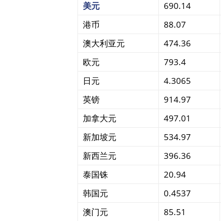
美元
690.14
港币
88.07
澳大利亚元
474.36
欧元
793.4
日元
4.3065
英镑
914.97
加拿大元
497.01
新加坡元
534.97
新西兰元
396.36
泰国铢
20.94
韩国元
0.4537
澳门元
85.51