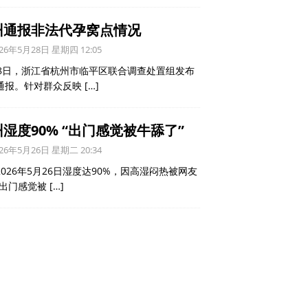
州通报非法代孕窝点情况
26年5月28日 星期四 12:05
28日，浙江省杭州市临平区联合调查处置组发布
通报。针对群众反映
[…]
湿度90% “出门感觉被牛舔了”
26年5月26日 星期二 20:34
2026年5月26日湿度达90%，因高湿闷热被网友
“出门感觉被
[…]