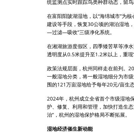
统监测点实时跟踪鸟类种群动态，留鸟
在富阳阳陂湖湿地，以“海绵城市”为
建设等手段，恢复30公顷的湖泊湿地，
—过滤—吸收”三级净化系统。
在湘湖旅游度假区，四季矮苦草等净水
透明度从0.5米提升至1.2米以上，重
政策法规层面，杭州同样走在前列。2
一般湿地分类，将一般湿地细分为市级
围的121万亩湿地给予每年20元/亩生
2024年，杭州成立全省首个市级湿
护、修复、利用和管理，加快打造生态
治”，杭州的湿地保护格局不断拓展。
湿地经济催生新动能