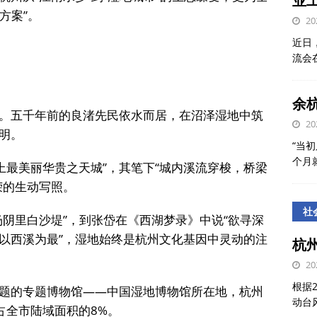
业
方案”。
20
近日
流会
余
。五千年前的良渚先民依水而居，在沼泽湿地中筑
20
明。
“当初
个月
上最美丽华贵之天城”，其笔下“城内溪流穿梭，桥梁
荣的生动写照。
社
杨阴里白沙堤”，到张岱在《西湖梦录》中说“欲寻深
以西溪为最”，湿地始终是杭州文化基因中灵动的注
杭
20
根据
题的专题博物馆——中国湿地博物馆所在地，杭州
动台
，占全市陆域面积的8%。