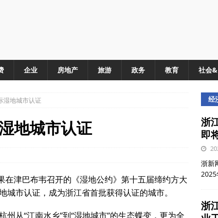
费
企业
房地产
旅游
政务
教育
社会
经
际湿地城市认证
浙江
湿地城市认证
即
20
浙新网
202
结果在津巴布韦召开的《湿地公约》第十五届缔约方大
地城市认证，成为浙江省首批获得认证的城市。
浙
州从“江南水乡”到“湿地城市”的生态蝶变，更为全