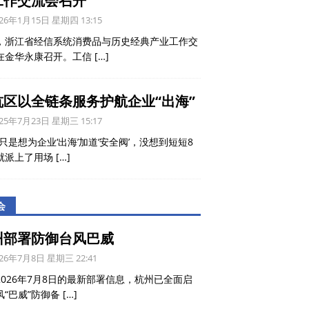
工作交流会召开
26年1月15日 星期四 13:15
，浙江省经信系统消费品与历史经典产业工作交
在金华永康召开。工信
[…]
杭区以全链条服务护航企业“出海”
25年7月23日 星期三 15:17
只是想为企业‘出海’加道‘安全阀’，没想到短短8
就派上了用场
[…]
会
州部署防御台风巴威
26年7月8日 星期三 22:41
2026年7月8日的最新部署信息，杭州已全面启
风“巴威”防御备
[…]