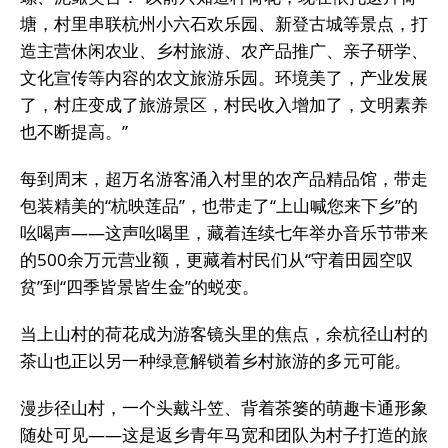
塘，村里串联杭州小六石欢乐园、新登古城等景点，打
造主营休闲农业、乡村旅游、农产品推广、亲子研学、
文化宣传等内容的农文旅游乐园。环境美了，产业发展
了，村庄变成了旅游景区，村民收入增加了，文明素养
也不断提高。”
每到周末，超万名游客涌入村里的农产品精品馆，带走
包装精美的“杭映莲品”，也带走了“上山喊您来下乡”的
吆喝声——这声吆喝里，藏着连续七年举办音乐节带来
的500余万元营业额，更藏着村民们从“守着田园空叹
贫”到“四季皆景皆生金”的蜕变。
当上山村的荷花成为游客镜头里的焦点，余杭径山村的
茶山也正以另一种绿意解锁着乡村旅游的多元可能。
漫步径山村，一个头戴斗笠、背着茶篓的萌趣卡通形象
随处可见——这是返乡青年马宽和团队为村子打造的旅