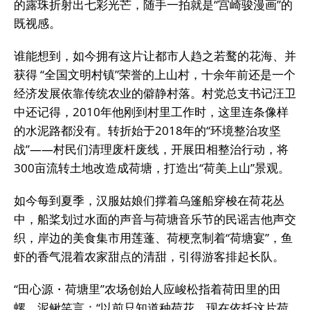
的露珠折射出七彩光芒，随手一拍就是“宫崎骏漫画”的
既视感。
谁能想到，如今拥有这片让都市人趋之若鹜的花海、并
获得 “全国文明村镇”荣誉的上山村，十余年前还是一个
经济发展依靠传统农业的僻静村落。村党总支书记汪卫
中还记得，2010年他刚到村里工作时，这里连条像样
的水泥路都没有。转折始于2018年的“环境整治攻坚
战”——村民们清理废杆废线，开展田相整治行动，将
300亩流转土地改造成荷塘，打造出“荷美上山”景观。
如今每到夏季，汉服姑娘们撑着乌篷船穿梭在荷花丛
中，船桨划过水面的声音与荷塘音乐节的民谣吉他声交
织，岸边的美食集市用莲蓬、荷梗烹制着“荷塘宴”，鱼
虾的香气混着农家甜点的清甜，引得游客排起长队。
“田心源・荷塘里”农场创始人应峻松指着荷田里的田
螺、泥鳅笑言：“以前只知道种荷花，现在依托这片荷