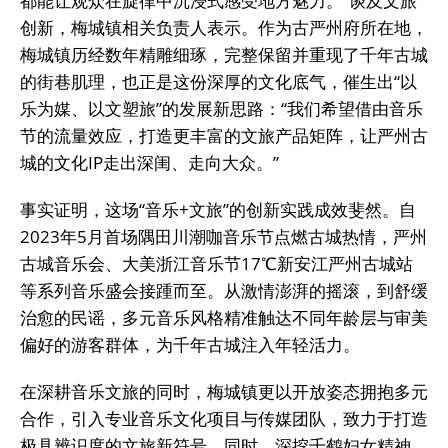
都能让观众在旋律中沉浸式感受地方魅力。”谈及文旅
创新，梅城镇相关负责人表示。作为古严州府所在地，
梅城镇历经数年精雕细琢，完整保留并重现了千年古城
的街巷肌理，也正是这份深厚的文化底气，催生出“以
乐为媒、以文塑旅”的发展新思路：“我们希望借由音乐
节的流量效应，打造更丰富的文旅产品矩阵，让严州古
城的文化IP走出深闺、走向大众。”
事实证明，这场“音乐+文旅”的创新实践成效斐然。自
2023年5月首场隅田川潮咖音乐节点燃古城热情，严州
古城音乐会、大美浙江音乐节17℃新安江严州古城站
等系列音乐盛会接踵而至。从激情澎湃的摇滚，到舒缓
治愈的民谣，多元音乐风格精准触达不同年龄层与审美
偏好的游客群体，为千年古城注入年轻活力。
在深耕音乐文旅的同时，梅城镇更以开放姿态拥抱多元
合作，引入专业音乐文化项目与传媒团队，致力于打造
极具辨识度的文旅新符号。同时，深挖千鹤妇女精神、