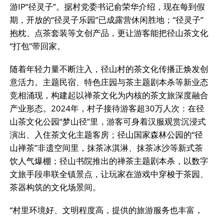
游IP“径灵子”。据村党委书记俞荣华介绍，现在每到假
期，开放的“径灵子乐园”已成露营休闲胜地；“径灵子”
抱枕、点茶套装等文创产品，更让游客能把径山茶文化
“打包”带回家。
随着年轻力量不断注入，径山村的茶文化传播正焕发创
意活力。主题民宿、特色庄园与茶主题剧本杀等新业态
竞相涌现，构建起以禅茶文化为内核的茶文旅深度融合
产业形态。2024年，村子接待游客超30万人次：在径
山茶文化公园“梦山径”里，游客可身着汉服观赏沉浸式
演出、入住茶文化主题客房；径山国家森林公园的“径
山禅茶”非遗空间里，抹茶冰淇淋、抹茶冰沙等新式茶
饮人气爆棚；径山书院推出的禅茶主题剧本杀，以数字
文旅手段串联全镇景点，让玩家在游戏中穿梭于茶园、
茶器构筑的文化场景间。
“村里环境好、文明程度高，提供的旅游服务也丰富，