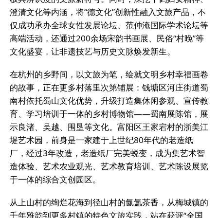
澄清文化等内涵，将“德文化”创新性融入文旅产品，不
仅成功承办全球女性发展论坛、范仲淹国际学术论坛等
高端活动，还通过200余场宋韵书画展、民俗“村晚”等
文化盛宴，让非遗技艺与历史文脉焕发新生。
在杭州的乡野间，以文旅为笔，绘就文明乡村幸福画卷
的故事，正在更多村落里次第铺展：钱塘区河庄街道蜀
南村依托蜀山文化优势，升级打造集休闲参观、宣传教
育、学习培训于一体的乡村博物馆——蜀南展陈馆，展
示良渚、吴越、围垦等文化。富阳区王家宕村的浙美江
堤艺术园，前身是一家建于上世纪80年代的老造纸
厂，经过3年改造，老造纸厂完美蜕变，成为集艺术智
造体验、艺术农业观光、艺术教育培训、艺术陈设展览
于一体的综合文创园区。
从上山村的绚烂花海到径山村的氤氲茶香，从梅城镇的
千年雅韵到更多村镇的特色文旅实践，站在获评“全国