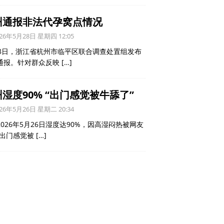
州通报非法代孕窝点情况
26年5月28日 星期四 12:05
28日，浙江省杭州市临平区联合调查处置组发布
通报。针对群众反映
[…]
湿度90% “出门感觉被牛舔了”
26年5月26日 星期二 20:34
2026年5月26日湿度达90%，因高湿闷热被网友
“出门感觉被
[…]