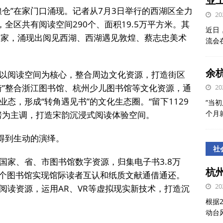
业
仓”在家门口涌现。记者从7月3日举行的西湖区全力
20
全区共有阅读空间290个、面积19.5万平方米。其
近日
1家，涌现出阅见西湖、西湖遇见敦煌、蔡志忠美术
流会
余
以阅读空间为核心，整合周边文化资源，打造街区
街”整合浙江图书馆、杭州少儿图书馆等文化资源，通
20
态，形成“转角遇见书”的文化生态圈。“留下1129
“当初
个月
房为主调，打造宋韵沉浸式阅读体验空间。
得到生动的演绎。
社
国家、省、市图书馆数字资源，归集电子书3.8万
杭
7个图书馆实现馆际读者互认和纸质文献通借通还。
20
阅读资源，运用AR、VR等虚拟现实新技术，打造沉
根据
动台