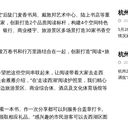
。
杭
吧”后陡门麦香书局、戴敦邦艺术中心、陆上书店等重
20
0家，创新打造2个品质阅读标杆，构建4个空间特色
5月
、银行、商业楼宇、旅游景区多场景打造30家书香空
情况
读万卷书和行万里路结合在一起，创新打造“阅读+旅
杭州
20
杭州
希望把这些空间串联起来，让阅读带着大家去走西
调侃
俞雁雁介绍，“在‘走读西湖’阅读护照里，我们精心
周边旅游景区、商业综合体、酒店及文化体育场馆等
看一本书、作一次分享都可以到服务台盖章打卡。
就能领取相应礼品。”感兴趣的市民游客可以去西湖区图