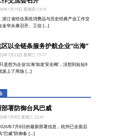
工作交流会召开
26年1月15日 星期四 13:15
，浙江省经信系统消费品与历史经典产业工作交
在金华永康召开。工信
[…]
杭区以全链条服务护航企业“出海”
25年7月23日 星期三 15:17
只是想为企业‘出海’加道‘安全阀’，没想到短短8
就派上了用场
[…]
会
州部署防御台风巴威
26年7月8日 星期三 22:41
2026年7月8日的最新部署信息，杭州已全面启
风“巴威”防御备
[…]