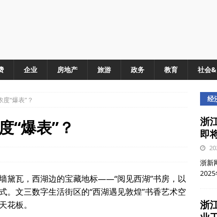
费
企业
房地产
旅游
政务
教育
社会
经
度“爆表”？
浙江
度“爆表”？
即
20
浙新网
202
墙黛瓦，西湖边的宝藏地标——“阅见西湖”书房，以
式。文三数字生活街区的“西湖遇见敦煌”书香艺术空
浙
天花板。