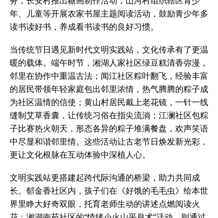
务，长安村推出糖画制作活动，山河村组织辖区青少
年、儿童等开展农家书屋主题阅读活动，鼓励青少年多
读书读好书，养成看书读书的良好习惯。
当传统节日遇见新时代文明实践站，文化传承有了更温
暖的载体。端午时节，湘湖人家社区绿豆糕清香弥漫，
邻里在协作中重温古法；闻江社区粽叶翻飞，经验丰富
的居民带领年轻家庭包出邻里浓情，热气腾腾的粽子成
为社区温情的信使；黄山村居民戴上老花镜，一针一线
缝制艾草香囊，让传统习俗在指尖流淌；江澜社区包粽
子比赛热火朝天，形态各异的粽子堆满餐盘，欢声笑语
中尽显和谐邻里情。这些活动让古老节日焕发新光彩，
更让文化根脉在互动体验中深植人心。
文明实践站更搭建起跨代际沟通的桥梁，助力共同成
长。郁金香社区内，孩子们在《好饿的毛毛虫》绘本世
界里睁大好奇双眼，托育老师生动的讲述点燃阅读火
花；湘湖南苑社区的“情绪小火山平息术”活动，则通过