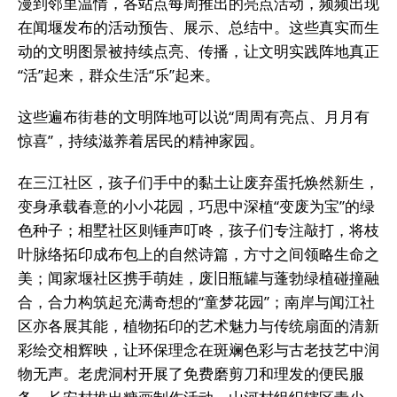
漫到邻里温情，各站点每周推出的亮点活动，频频出现
在闻堰发布的活动预告、展示、总结中。这些真实而生
动的文明图景被持续点亮、传播，让文明实践阵地真正
“活”起来，群众生活“乐”起来。
这些遍布街巷的文明阵地可以说“周周有亮点、月月有
惊喜”，持续滋养着居民的精神家园。
在三江社区，孩子们手中的黏土让废弃蛋托焕然新生，
变身承载春意的小小花园，巧思中深植“变废为宝”的绿
色种子；相墅社区则锤声叮咚，孩子们专注敲打，将枝
叶脉络拓印成布包上的自然诗篇，方寸之间领略生命之
美；闻家堰社区携手萌娃，废旧瓶罐与蓬勃绿植碰撞融
合，合力构筑起充满奇想的“童梦花园”；南岸与闻江社
区亦各展其能，植物拓印的艺术魅力与传统扇面的清新
彩绘交相辉映，让环保理念在斑斓色彩与古老技艺中润
物无声。老虎洞村开展了免费磨剪刀和理发的便民服