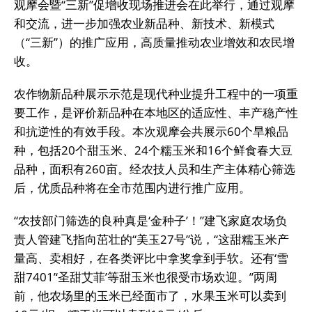
观摩会暨“三新”促增收现场推进会在此举行，通过观摩
和交流，进一步加强农业新品种、新技术、新模式
（“三新”）的推广应用，高质量推动农业增效和农民增
收。
农作物新品种展示示范是现代种业提升工程中的一项重
要工作，是评价新品种在本地区的适应性、丰产稳产性
和抗逆性的有效手段。本次观摩会共展示60个旱粮品
种，包括20个甜玉米、24个糯玉米和16个鲜食春大豆
品种，面积有260亩。经农技人员和生产主体精心筛选
后，优质品种将在全市范围内进行推广应用。
“农技部门筛选的良种真是‘金种子’！”建飞家庭农场负
责人管建飞指向茁壮的“美玉27号”说，“这甜糯玉米产
量高、卖相好，在各类评比中拿奖拿到手软。还有‘雪
甜7401’‘圣甜艾菲’等甜玉米也很受市场欢迎。”两周
前，他农场里的玉米已经面市了，水果玉米可以卖到