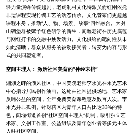
轻力量演绎传统越剧，老虎洞村文化特派员俞红刚依托
非遗课程实现竹编工艺的活态传承。文化管家们更超越
课程本身，推动“人、物、场景、故事”四维融合。大爿
山碉堡群被赋予红色研学的新生，闻堰老街在历史底蕴
与网红打卡的交融中焕发活力。文化供给的靶向性从未
如此清晰，群众从服务的被动接受者，转变为内容与形
式的共同塑造者。
空间主理人： 激活社区美育的“神经末梢”
湘湖之畔的湖风社区，中国美院老师李永光在永光艺术
中心指导居民创作油画。这处由社区提供场地、艺术家
反哺公益的空间，全年免费美育课程惠及数百人次。李
永光并非孤例。针对辖区内青年人口占比达33%的特
色，闻堰街道首创“社区空间主理人”机制，吸引独立艺
术家、文创工作室、公益组织及青年创业者等多元主体
入驻社区空间。