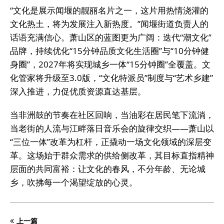
“文化是展示闻堰的靓丽名片之一，这片用热情浇灌的
文化热土，将为发展注入新热度。”闻堰街道负责人的
话语充满信心。萧山区的蓝图更为广阔：迭代“潮文化”
品牌，持续优化“15分钟品质文化生活圈”与“10分钟健
身圈”，2027年将实现城乡一体“15分钟圈”全覆盖。文
化管家将升级至3.0版，“文化特派员”制度与“艺术乡建”
深入推进，力促优质资源直达基层。
当非洲鼓的节奏在社区回响，当油彩在居民笔下流淌，
当老街的人流与江畔落日音乐会的旋律交织——萧山以
“三位一体”改革为杠杆，正撬动一场文化领域的深层变
革。这场始于群众需求的供给侧改革，其目标直指精神
层面的共同富裕：让文化的春风，不分年龄、无论城
乡，吹拂每一个渴望绽放的心灵。
上一篇