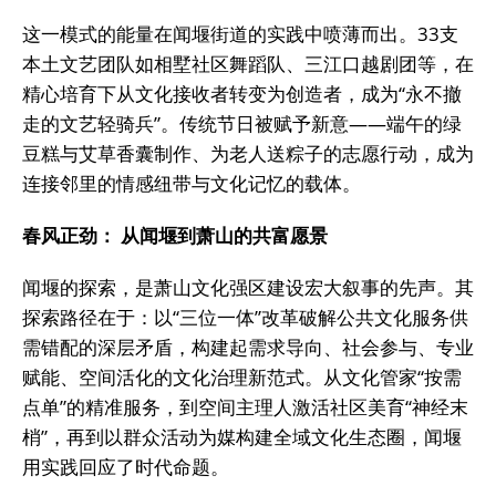
这一模式的能量在闻堰街道的实践中喷薄而出。33支
本土文艺团队如相墅社区舞蹈队、三江口越剧团等，在
精心培育下从文化接收者转变为创造者，成为“永不撤
走的文艺轻骑兵”。传统节日被赋予新意——端午的绿
豆糕与艾草香囊制作、为老人送粽子的志愿行动，成为
连接邻里的情感纽带与文化记忆的载体。
春风正劲： 从闻堰到萧山的共富愿景
闻堰的探索，是萧山文化强区建设宏大叙事的先声。其
探索路径在于：以“三位一体”改革破解公共文化服务供
需错配的深层矛盾，构建起需求导向、社会参与、专业
赋能、空间活化的文化治理新范式。从文化管家“按需
点单”的精准服务，到空间主理人激活社区美育“神经末
梢”，再到以群众活动为媒构建全域文化生态圈，闻堰
用实践回应了时代命题。