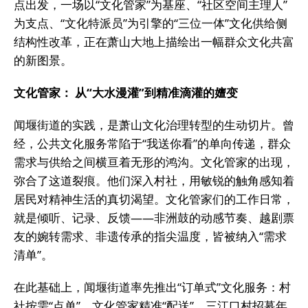
点出发，一场以“文化管家”为基座、“社区空间主理人”
为支点、“文化特派员”为引擎的“三位一体”文化供给侧
结构性改革，正在萧山大地上描绘出一幅群众文化共富
的新图景。
文化管家： 从“大水漫灌”到精准滴灌的嬗变
闻堰街道的实践，是萧山文化治理转型的生动切片。曾
经，公共文化服务常陷于“我送你看”的单向传递，群众
需求与供给之间横亘着无形的鸿沟。文化管家的出现，
弥合了这道裂痕。他们深入村社，用敏锐的触角感知着
居民对精神生活的真切渴望。文化管家们的工作日常，
就是倾听、记录、反馈——非洲鼓的动感节奏、越剧票
友的婉转需求、非遗传承的指尖温度，皆被纳入“需求
清单”。
在此基础上，闻堰街道率先推出“订单式”文化服务：村
社按需“点单”，文化管家精准“配送”。三江口村招募年