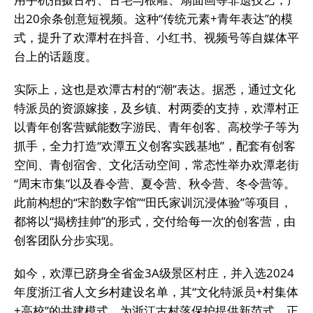
出20余条创意短视频。这种“传统元素+青年表达”的模
式，提升了欢潭村在抖音、小红书、视频号等自媒体平
台上的话题度。
实际上，这也是欢潭古村的“潮”表达。据悉，通过文化
特派员的资源嫁接，及乡镇、村两委的支持，欢潭村正
以青年创客营赋能数字游民、青年创客、高校学子等为
抓手，全力打造“欢潭五义创客实践基地”，配套有创客
空间、青创宿舍、文化活动空间，常态性举办欢潭老街
“周末市集”以及春令营、夏令营、秋令营、冬令营等。
此前构想的“宋韵数字馆”“田氏家训沉浸体验”等项目，
都将以“揭榜挂帅”的形式，交付给每一次的创客营，由
创客团队分步实现。
如今，欢潭已跻身全省金3A级景区村庄，并入选2024
年度浙江省人文乡村建设名单，其“文化特派员+村集体
+高校”的共建模式，为浙江古村落保护提供新范式。正