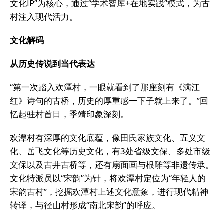
文化IP”为核心，通过“学术智库+在地实践”模式，为古
村注入现代活力。
文化解码
从历史传说到当代表达
“第一次踏入欢潭村，一眼就看到了那座刻有《满江
红》诗句的古桥，历史的厚重感一下子就上来了。”回
忆起驻村首日，季靖印象深刻。
欢潭村有深厚的文化底蕴，像田氏家族文化、五义文
化、岳飞文化等历史文化，有3处省级文保、多处市级
文保以及古井古桥等，还有扇面画与根雕等非遗传承。
文化特派员以“宋韵”为针，将欢潭村定位为“年轻人的
宋韵古村”，挖掘欢潭村上述文化意象，进行现代精神
转译，与径山村形成“南北宋韵”的呼应。