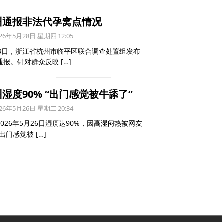
州通报非法代孕窝点情况
26年5月28日 星期四 12:05
28日，浙江省杭州市临平区联合调查处置组发布
通报。针对群众反映
[…]
湿度90% “出门感觉被牛舔了”
26年5月26日 星期二 20:34
2026年5月26日湿度达90%，因高湿闷热被网友
“出门感觉被
[…]