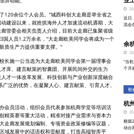
业
澎湃动能。
20
了120余位个人会员。“城西科创大走廊是举全省之
近日
年启动建设以来，就抢抓海外人才加速流动机遇期，大
流会
走廊管委会相关负责人介绍，目前大走廊已集聚省级
归国人员1.2万余名，“大走廊欧美同学会将成为一个
余
新质生产力提供重要支撑。”
20
校长施一公当选为大走廊欧美同学会第一届理事会
“当初
个月
人才库、建言献策的智囊团、开展民间外交的生力
技人才一体改革发展、科技创新与产业创新深度融合
联系广泛的优势，在凝聚人心、建言献策、引育人才、
社
杭
办会员活动，组织会员代表参加杭商学堂等培训活
20
后科创精英赛等重大活动，精准对接产业需求与资本力
根据
大走廊发展规划编制、专项资金政策修编等议题，
动台
区域发展中的话语权和贡献度，打造高端智库平