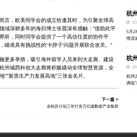
杭
而言，欧美同学会的成立恰逢其时，为引聚全球高
20
领域深耕多年的海归博士张晨深有感触：“借助此平
5月
界听，同时同学会提供了一个高信任度的协作平
情况
瞄准具有挑战性的‘卡脖子’问题开展联合攻关。”
杭州
施更多举措，吸引海外留学人员来到大走廊、建设
杭州城西科创大走廊将积极撬动全球智慧资源，全
20
地”“新质生产力发展高地”三张金名片。
杭州
调侃
下一篇
余杭区计划三年打造万亿级数据产业集群