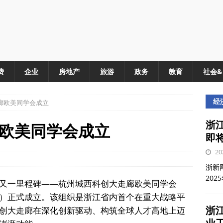
费
企业
房地产
旅游
政务
教育
社会
经
廊欧美同学会成立
浙江
欧美同学会成立
即
20
浙新网
202
又一里程碑——杭州城西科创大走廊欧美同学会
）正式成立。该组织是浙江省内首个在重大战略平
浙
创大走廊在深化创新驱动、构筑全球人才高地上迈