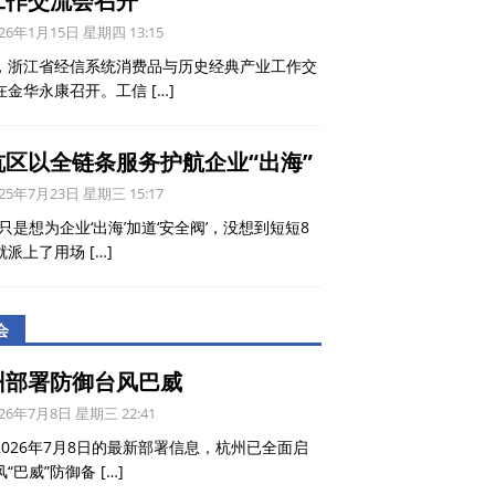
工作交流会召开
26年1月15日 星期四 13:15
，浙江省经信系统消费品与历史经典产业工作交
在金华永康召开。工信
[…]
杭区以全链条服务护航企业“出海”
25年7月23日 星期三 15:17
只是想为企业‘出海’加道‘安全阀’，没想到短短8
就派上了用场
[…]
会
州部署防御台风巴威
26年7月8日 星期三 22:41
2026年7月8日的最新部署信息，杭州已全面启
风“巴威”防御备
[…]