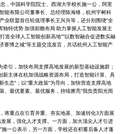
建忠，中国科学院院士、西湖大学校长施一公，阿里
智能有限公司董事长、总经理陈海锋，杭州宇树科
产业联盟首任轮值理事长王兴兴等，还分别围绕“全
挥独特优势 加强前瞻布局 助力掌握人工智能发展主
杭州打造全球人工智能创新高地”“以数智融合促进数实融
经济赛博之城”等主题交流发言，共话杭州人工智能产
”为牵引，加快布局支撑高地发展的新型基础设施群；
的创新主体在杭加强战略资源布局，打造智能计算、具
新生态”；以“重大政策”为导向，加快营造支撑高地
策、最优要素、最优服务，持续擦亮“我负责阳光雨
。
，将重点在引育并重、夯实地基、加速转化3方面展
远发展，强化人才支撑。一方面，加大顶尖人才引进
。”施一公表示，另一方面，学校还在积蓄后备人才蓬