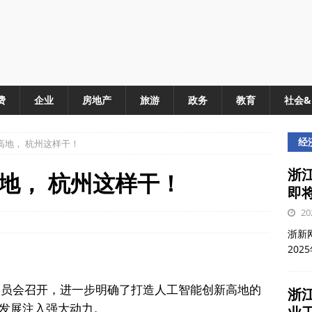
费
企业
房地产
旅游
政务
教育
社会
经
高地， 杭州这样干！
浙江
地， 杭州这样干！
即
20
浙新网
202
动员会召开，进一步明确了打造人工智能创新高地的
浙
发展注入强大动力。