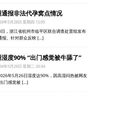
州通报非法代孕窝点情况
26年5月28日 星期四 12:05
28日，浙江省杭州市临平区联合调查处置组发布
通报。针对群众反映
[…]
湿度90% “出门感觉被牛舔了”
26年5月26日 星期二 20:34
2026年5月26日湿度达90%，因高湿闷热被网友
“出门感觉被
[…]