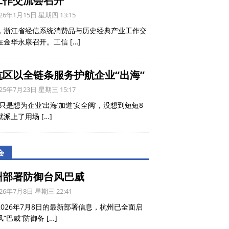
工作交流会召开
26年1月15日 星期四 13:15
，浙江省经信系统消费品与历史经典产业工作交
在金华永康召开。工信
[…]
杭区以全链条服务护航企业“出海”
25年7月23日 星期三 15:17
只是想为企业‘出海’加道‘安全阀’，没想到短短8
就派上了用场
[…]
会
州部署防御台风巴威
26年7月8日 星期三 22:41
2026年7月8日的最新部署信息，杭州已全面启
风“巴威”防御备
[…]