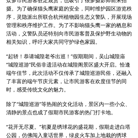
众多市民游客驻足观赏，也吸引了很多摄影师前来拍
摄。为了确保猫头鹰家庭的安全，同时维护园区游览秩
序，灵隐派出所联合杭州植物园生态义警队，开展现场
管理和秩序维护工作。为了不影响猫头鹰一家的栖息和
活动，义警队员还特别向市民游客普及保护野生动物的
相关知识，呼吁大家共同守护绿色家园。
“起轿！恭请城隍老爷出巡！”假期期间，吴山城隍庙
“城隍巡游”民俗非遗活动在城隍阁景区盛大开启。恰逢
端午佳节，此次活动不仅传承了城隍巡游民俗，还融入
了丰富的端午节庆元素，让市民游客在欢度佳节的同
时，感受传统文化的魅力。
除了“城隍巡游”等热闹的文化活动，景区内一些小众、
清静的景点也成了假期市民游客的热门打卡地。
“花开无尽夏。”初夏是绣球花的盛花期，假期走进白塔
公园，仿佛闯入童话世界，绿皮火车加上地栽的绣球