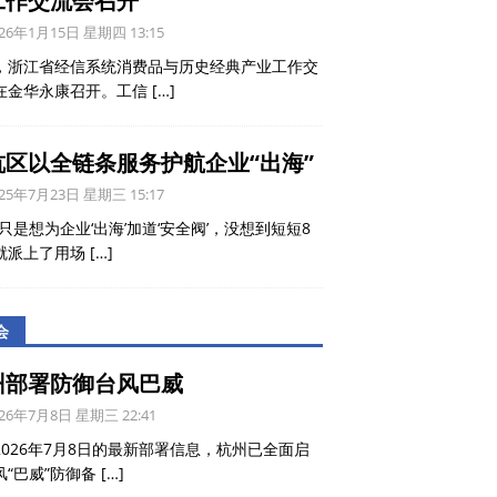
工作交流会召开
26年1月15日 星期四 13:15
，浙江省经信系统消费品与历史经典产业工作交
在金华永康召开。工信
[…]
杭区以全链条服务护航企业“出海”
25年7月23日 星期三 15:17
只是想为企业‘出海’加道‘安全阀’，没想到短短8
就派上了用场
[…]
会
州部署防御台风巴威
26年7月8日 星期三 22:41
2026年7月8日的最新部署信息，杭州已全面启
风“巴威”防御备
[…]