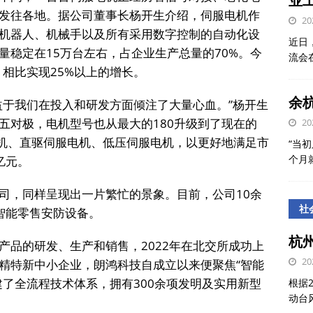
业
发往各地。据公司董事长杨开生介绍，伺服电机作
20
机器人、机械手以及所有采用数字控制的自动化设
近日
量稳定在15万台左右，占企业生产总量的70%。今
流会
，相比实现25%以上的增长。
余
益于我们在投入和研发方面倾注了大量心血。”杨开生
五对极，电机型号也从最大的180升级到了现在的
20
电机、直驱伺服电机、低压伺服电机，以更好地满足市
“当初
个月
亿元。
司，同样呈现出一片繁忙的景象。目前，公司10余
社
智能零售安防设备。
杭
产品的研发、生产和销售，2022年在北交所成功上
20
精特新中小企业，朗鸿科技自成立以来便聚焦“智能
建了全流程技术体系，拥有300余项发明及实用新型
根据
动台