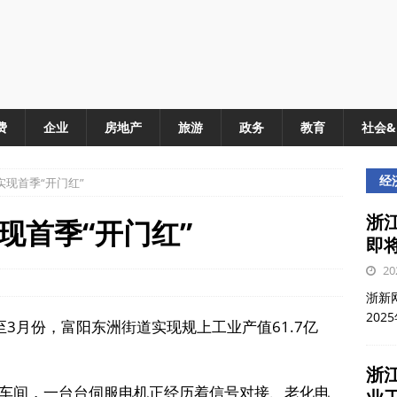
费
企业
房地产
旅游
政务
教育
社会
经
现首季“开门红”
浙江
现首季“开门红”
即
20
浙新网
202
3月份，富阳东洲街道实现规上工业产值61.7亿
浙
车间，一台台伺服电机正经历着信号对接、老化电