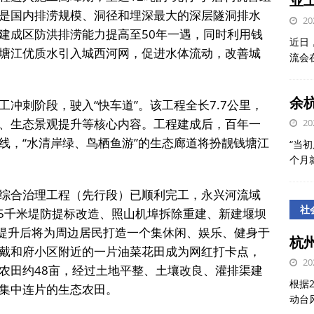
业
是国内排涝规模、洞径和埋深最大的深层隧洞排水
20
建成区防洪排涝能力提高至50年一遇，同时利用钱
近日
塘江优质水引入城西河网，促进水体流动，改善城
流会
余
冲刺阶段，驶入“快车道”。该工程全长7.7公里，
、生态景观提升等核心内容。工程建成后，百年一
20
线，“水清岸绿、鸟栖鱼游”的生态廊道将扮靓钱塘江
“当初
个月
综合治理工程（先行段）已顺利完工，永兴河流域
社
.5千米堤防提标改造、照山机埠拆除重建、新建堰坝
治提升后将为周边居民打造一个集休闲、娱乐、健身于
杭
戴和府小区附近的一片油菜花田成为网红打卡点，
20
农田约48亩，经过土地平整、土壤改良、灌排渠建
根据
集中连片的生态农田。
动台