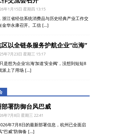
工作交流会召开
26年1月15日 星期四 13:15
，浙江省经信系统消费品与历史经典产业工作交
在金华永康召开。工信
[…]
杭区以全链条服务护航企业“出海”
25年7月23日 星期三 15:17
只是想为企业‘出海’加道‘安全阀’，没想到短短8
就派上了用场
[…]
会
州部署防御台风巴威
26年7月8日 星期三 22:41
2026年7月8日的最新部署信息，杭州已全面启
风“巴威”防御备
[…]