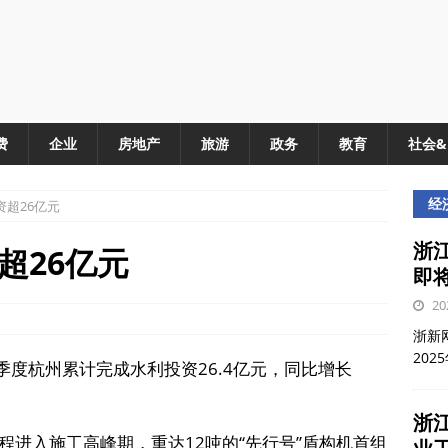
费
企业
房地产
旅游
政务
教育
社会
经
超26亿元
浙江
超26亿元
即
20
浙新网
202
季度杭州累计完成水利投资26.4亿元，同比增长
浙
进入施工高峰期，重达12吨的“先行号”盾构机首组