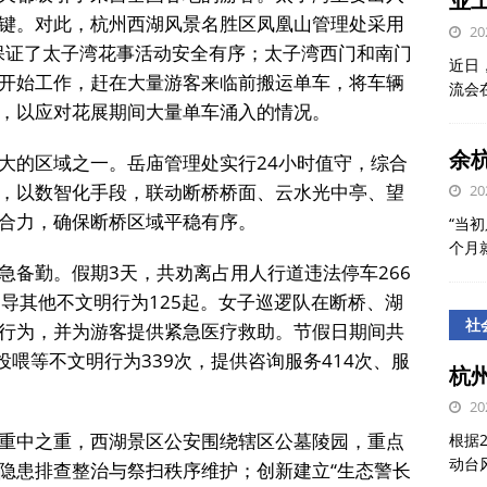
业
键。对此，杭州西湖风景名胜区凤凰山管理处采用
20
，保证了太子湾花事活动安全有序；太子湾西门和南门
近日
开始工作，赶在大量游客来临前搬运单车，将车辆
流会
，以应对花展期间大量单车涌入的情况。
余
大的区域之一。岳庙管理处实行24小时值守，综合
平台，以数智化手段，联动断桥桥面、云水光中亭、望
20
合力，确保断桥区域平稳有序。
“当初
个月
急备勤。假期3天，共劝离占用人行道违法停车266
导其他不文明行为125起。女子巡逻队在断桥、湖
社
行为，并为游客提供紧急医疗救助。节假日期间共
投喂等不文明行为339次，提供咨询服务414次、服
杭
20
重中之重，西湖景区公安围绕辖区公墓陵园，重点
根据
动台
隐患排查整治与祭扫秩序维护；创新建立“生态警长