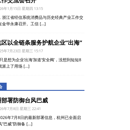
工作交流会召开
26年1月15日 星期四 13:15
，浙江省经信系统消费品与历史经典产业工作交
在金华永康召开。工信
[…]
杭区以全链条服务护航企业“出海”
25年7月23日 星期三 15:17
只是想为企业‘出海’加道‘安全阀’，没想到短短8
就派上了用场
[…]
会
州部署防御台风巴威
26年7月8日 星期三 22:41
2026年7月8日的最新部署信息，杭州已全面启
风“巴威”防御备
[…]