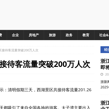
费
企业
房地产
旅游
政务
教育
社会
经
接待客流量突破200万人次
浙江
接待客流量突破200万人次
即
20
浙新网
202
：清明假期三天，西湖景区共接待客流量201.26
浙
天都吸引了来自全国各地的游客。太子湾主要出入