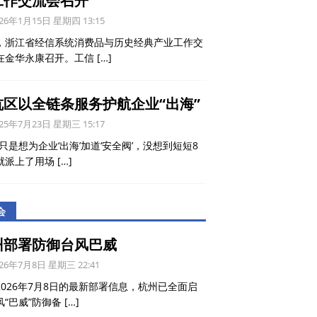
工作交流会召开
26年1月15日 星期四 13:15
，浙江省经信系统消费品与历史经典产业工作交
在金华永康召开。工信
[…]
杭区以全链条服务护航企业“出海”
25年7月23日 星期三 15:17
只是想为企业‘出海’加道‘安全阀’，没想到短短8
就派上了用场
[…]
会
州部署防御台风巴威
26年7月8日 星期三 22:41
2026年7月8日的最新部署信息，杭州已全面启
风“巴威”防御备
[…]