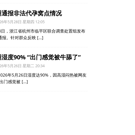
州通报非法代孕窝点情况
26年5月28日 星期四 12:05
28日，浙江省杭州市临平区联合调查处置组发布
通报。针对群众反映
[…]
湿度90% “出门感觉被牛舔了”
26年5月26日 星期二 20:34
2026年5月26日湿度达90%，因高湿闷热被网友
“出门感觉被
[…]