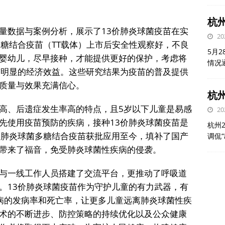
杭
量数据与案例分析，展示了13价肺炎球菌疫苗在实
20
多糖结合疫苗（TT载体）上市后安全性观察好，不良
5月
婴幼儿，尽早接种，才能提供更好的保护，考虑将
情况
有明显的经济效益。这些研究结果为疫苗的普及提供
质量与效果充满信心。
杭州
高、后遗症发生率高的特点，且5岁以下儿童是易感
20
先使用疫苗预防的疾病，接种13价肺炎球菌疫苗是
杭州
价肺炎球菌多糖结合疫苗获批应用至今，填补了国产
调侃
带来了福音，免受肺炎球菌性疾病的侵袭。
与一线工作人员搭建了交流平台，更推动了呼吸道
。13价肺炎球菌疫苗作为守护儿童的有力武器，有
病的发病率和死亡率，让更多儿童远离肺炎球菌性疾
术的不断进步、防控策略的持续优化以及公众健康