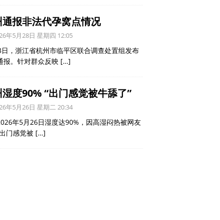
州通报非法代孕窝点情况
26年5月28日 星期四 12:05
28日，浙江省杭州市临平区联合调查处置组发布
通报。针对群众反映
[…]
湿度90% “出门感觉被牛舔了”
26年5月26日 星期二 20:34
2026年5月26日湿度达90%，因高湿闷热被网友
“出门感觉被
[…]