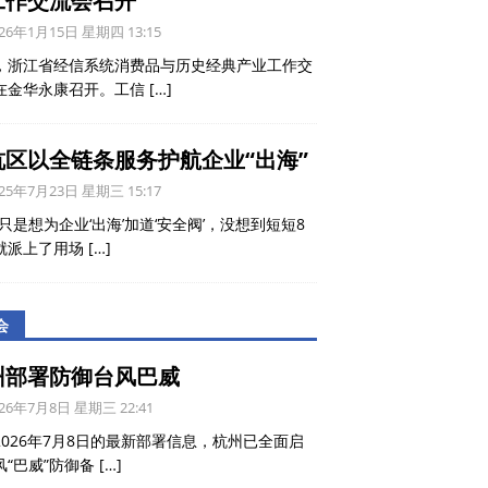
工作交流会召开
26年1月15日 星期四 13:15
，浙江省经信系统消费品与历史经典产业工作交
在金华永康召开。工信
[…]
杭区以全链条服务护航企业“出海”
25年7月23日 星期三 15:17
只是想为企业‘出海’加道‘安全阀’，没想到短短8
就派上了用场
[…]
会
州部署防御台风巴威
26年7月8日 星期三 22:41
2026年7月8日的最新部署信息，杭州已全面启
风“巴威”防御备
[…]