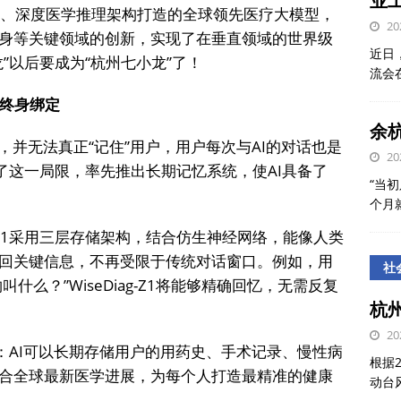
业
亿参数、深度医学推理架构打造的全球领先医疗大模型，
20
身等关键领域的创新，实现了在垂直领域的世界级
近日
”以后要成为“杭州七小龙”了！
流会
健康终身绑定
余
，并无法真正“记住”用户，用户每次与AI的对话也是
20
次打破了这一局限，率先推出长期记忆系统，使AI具备了
“当初
个月
ag-Z1采用三层存储架构，结合仿生神经网络，能像人类
回关键信息，不再受限于传统对话窗口。例如，用
社
什么？”WiseDiag-Z1将能够精确回忆，无需反复
杭
20
疗：AI可以长期存储用户的用药史、手术记录、慢性病
根据
合全球最新医学进展，为每个人打造最精准的健康
动台