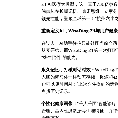
Z1 AI医疗大模型，这一基于730
凭借其在长期记忆、临床思维、专家分
领先性能，登顶全球第一！“杭州六小龙
重新定义AI
，
WiseDiag-Z1与用户
在过去，AI助手往往只能处理当前会话
从零开始。而WiseDiag-Z1第一
“终生陪伴”的能力。
永久记忆，打破对话时效：
WiseDi
大脑的海马体一样动态存储、提炼和召
户可以随时问AI：“上次医生提到的药物叫
查找历史记录。
个性化健康画像：
“千人千面”智能诊
管理、基因检测数据等生理特征，并结
管理方案。