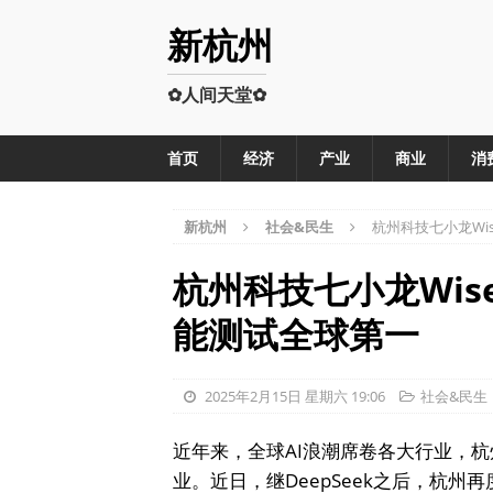
新杭州
✿人间天堂✿
首页
经济
产业
商业
消
新杭州
社会&民生
杭州科技七小龙Wis
杭州科技七小龙Wise
能测试全球第一
2025年2月15日 星期六 19:06
社会&民生
近年来，全球AI浪潮席卷各大行业，杭
业。近日，继DeepSeek之后，杭州再