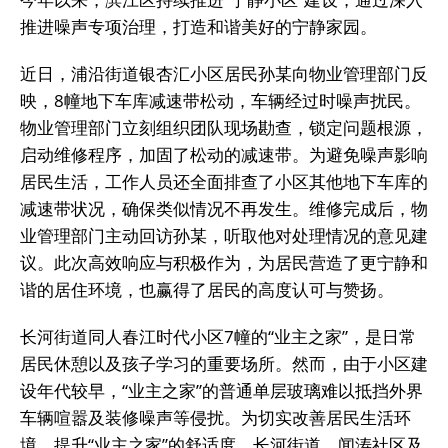
推进噪声专项治理，打造和谐美好的宁静家园。
近日，浦沿街道银杏汇小区居民孙某向物业管理部门反
映，8幢地下车库减速带松动，车辆经过时噪声扰民。
物业管理部门立刻组织团队现场勘查，锁定问题根源，
启动维修程序，加固了松动的减速带。为避免噪声影响
居民生活，工作人员还全面排查了小区其他地下车库的
减速带状况，确保类似情况不再发生。维修完成后，物
业管理部门主动回访孙某，听取他对处理情况的意见建
议。此次高效响应与积极作为，为居民营造了更宁静和
谐的居住环境，也赢得了居民的高度认可与赞扬。
长河街道同人春江时代小区7幢的“业主之家”，是日常
居民休憩以及孩子学习的重要场所。然而，由于小区建
设年代较早，“业主之家”的普通单层玻璃难以抵挡外界
车辆喧嚣及装修噪声等侵扰。为切实改善居民生活环
境，提升“业主之家”的舒适度，长河街道、闻涛社区及