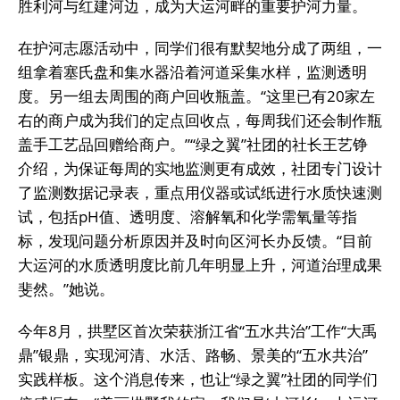
胜利河与红建河边，成为大运河畔的重要护河力量。
在护河志愿活动中，同学们很有默契地分成了两组，一
组拿着塞氏盘和集水器沿着河道采集水样，监测透明
度。另一组去周围的商户回收瓶盖。“这里已有20家左
右的商户成为我们的定点回收点，每周我们还会制作瓶
盖手工艺品回赠给商户。”“绿之翼”社团的社长王艺铮
介绍，为保证每周的实地监测更有成效，社团专门设计
了监测数据记录表，重点用仪器或试纸进行水质快速测
试，包括pH值、透明度、溶解氧和化学需氧量等指
标，发现问题分析原因并及时向区河长办反馈。“目前
大运河的水质透明度比前几年明显上升，河道治理成果
斐然。”她说。
今年8月，拱墅区首次荣获浙江省“五水共治”工作“大禹
鼎”银鼎，实现河清、水活、路畅、景美的“五水共治”
实践样板。这个消息传来，也让“绿之翼”社团的同学们