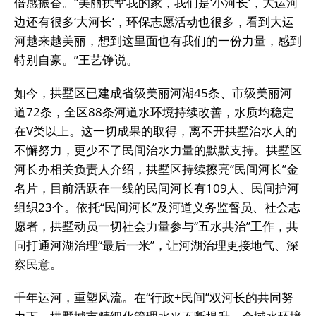
倍感振奋。“美丽拱墅我的家，我们是‘小河长’，大运河
边还有很多‘大河长’，环保志愿活动也很多，看到大运
河越来越美丽，想到这里面也有我们的一份力量，感到
特别自豪。”王艺铮说。
如今，拱墅区已建成省级美丽河湖45条、市级美丽河
道72条，全区88条河道水环境持续改善，水质均稳定
在V类以上。这一切成果的取得，离不开拱墅治水人的
不懈努力，更少不了民间治水力量的默默支持。拱墅区
河长办相关负责人介绍，拱墅区持续擦亮“民间河长”金
名片，目前活跃在一线的民间河长有109人、民间护河
组织23个。依托“民间河长”及河道义务监督员、社会志
愿者，拱墅动员一切社会力量参与“五水共治”工作，共
同打通河湖治理“最后一米”，让河湖治理更接地气、深
察民意。
千年运河，重塑风流。在“行政+民间”双河长的共同努