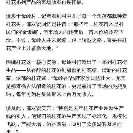
桂花系列产品的市场版图再度拓展。
漫步于母岭村，记者看到村中几乎每一个角落都栽种着
桂花树。邵双贤回忆起往昔：“那些年，桂花苗木是村
民们的‘金饭碗’，但市场风向转变后，苗木价格逐渐下
滑。不过，母岭人并未退缩，踏上转型之路，誓要在桂
花产业上开辟新天地。”
围绕桂花这一核心资源，母岭村打造出了一系列桂花衍
生品——从香醇的桂花酒到甜蜜的桂花糖、清新的桂花
茶、浓郁的桂花酱，“母岭香”品牌家族日益壮大，尤其
是那遵循古法酿造的桂花酒，更是赢得了市场的热烈反
响，每年可为村集体带来上百万元收入。
谈及此，邵双贤笑言：“特别是去年桂花产业园新生产
线的引入，使我们的桂花酒生产实现了标准化、规模化
飞跃，产能大增，酒香四溢，吸引了众多游客慕名而
来。”