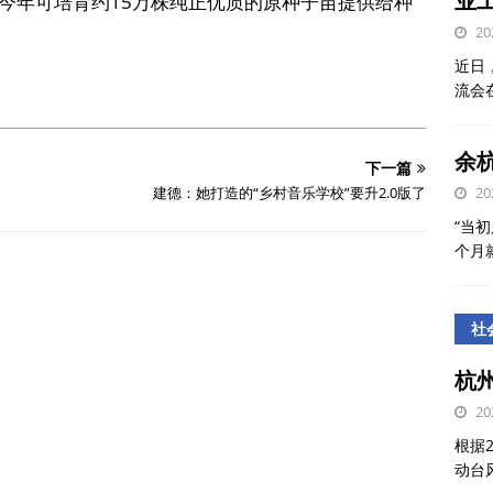
业
今年可培育约15万株纯正优质的原种子苗提供给种
20
近日
流会
余
下一篇
建德：她打造的“乡村音乐学校”要升2.0版了
20
“当初
个月
社
杭
20
根据
动台