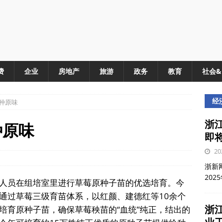
费
企业
房地产
旅游
政务
教育
社会
经
种原味
浙江
种原味
即
20
浙新网
202
人员在组培室里进行草莓原种子苗的优选培育。今
通过草莓三级育苗体系，以红颜、建德红等10余个
浙
培育原种子苗，确保草莓秧苗的“血统”纯正，结出的