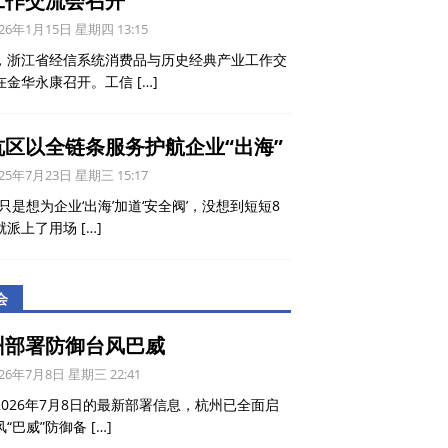
工作交流会召开
26年1月15日 星期四 13:15
，浙江省经信系统消费品与历史经典产业工作交
在金华永康召开。工信
[…]
杭区以全链条服务护航企业“出海”
25年7月23日 星期三 15:17
只是想为企业‘出海’加道‘安全阀’，没想到短短8
就派上了用场
[…]
会
州部署防御台风巴威
26年7月8日 星期三 22:41
2026年7月8日的最新部署信息，杭州已全面启
风“巴威”防御备
[…]