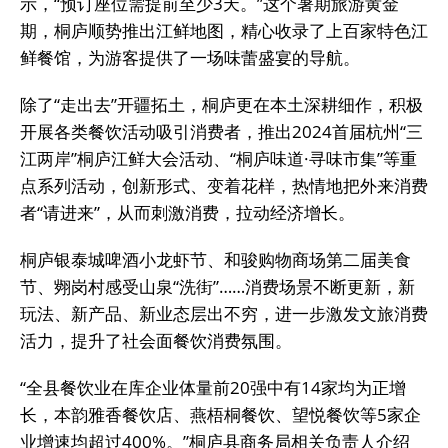
示，“预订座位需提前至少3天。”这个暑期旅游黄金
期，桐庐顺势推出江鲜地图，精心收录了上百家特色江
鲜餐馆，为游客提供了一场味蕾盛宴的导航。
除了“走出去”开疆拓土，桐庐更在本土深耕细作，积极
开展各类餐饮活动吸引消费者，推出2024首届杭州“三
江两岸”桐庐江鲜大会活动、“桐庐味道·寻味市集”等重
点系列活动，创新形式、变着花样，热情地把外来消费
者“请进来”，从而刺激消费，拉动经济增长。
桐庐银泰城啤酒小龙虾节、和骏购物商场第二届美食
节、翙岗村感受山泉“洗街”……消费场景不断更新，新
玩法、新产品、新业态层出不穷，进一步激发文旅消费
活力，提升了社会面餐饮消费氛围。
“全县餐饮业在库企业体量前20强中有14家均为正增
长，本韵雅香餐饮店、燕梧桐餐饮、望悦餐饮等5家企
业增速均超过400%。”桐庐县商务局相关负责人介绍