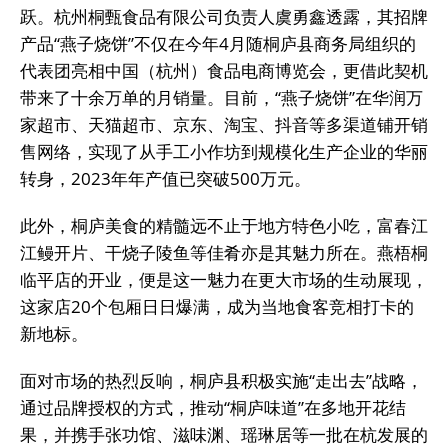
跃。杭州桐甄食品有限公司负责人虞勇鑫透露，其招牌
产品“燕子烧饼”不仅在今年4月随桐庐县商务局组织的
代表团亮相中国（杭州）食品电商博览会，更借此契机
带来了十余万单的月销量。目前，“燕子烧饼”在华润万
家超市、天猫超市、京东、淘宝、抖音等多渠道铺开销
售网络，实现了从手工小作坊到规模化生产企业的华丽
转身，2023年年产值已突破500万元。
此外，桐庐美食的精髓远不止于地方特色小吃，富春江
江鳗开片、干烧子陵鱼等佳肴亦是其魅力所在。燕梧桐
临平店的开业，便是这一魅力在更大市场的生动展现，
这家店20个包厢日日爆满，成为当地食客竞相打卡的
新地标。
面对市场的热烈反响，桐庐县积极实施“走出去”战略，
通过品牌授权的方式，推动“桐庐味道”在多地开花结
果，并携手张功馆、滋味渊、瑶琳居等一批在杭发展的