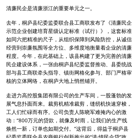
清廉民企是清廉浙江的重要单元之一。
去年，桐庐县纪委监委联合县工商联发布了《清廉民企
示范企业创建培育星级认定标准（试行）》，这套标准
如同六把精准的尺子，从组织保障到风险防控，从诚信
经营到崇廉氛围等全方位、多维度地衡量着企业的清廉
程度。今年，在此基础上，该县构建了更为完善的清廉
民企建设体系，一张由桐庐县纪委监督推动、县委统战
部与县工商联牵头指导、镇街网格化参与、部门严格审
核的立体网络，在桐庐大地上悄然铺开。
走进力高控股集团有限公司的生产车间，一股蓬勃的发
展气息扑面而来。裁剪机精准裁剪，缝纫机快速穿梭，
工人们忙碌而有序。公司负责人陈晓军难掩内心的激
动：“800万元的贷款，就像及时雨，让我们的生产线
焕然一新，订单也如期交付。”这背后，得益于桐庐县
纪委监委联合县农商银行创新推出的“清·情民企贷”政