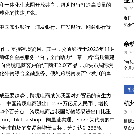
业
和一体化生态圈开放共享，帮助银行打造高质量的
20
球化的快速扩张。
近日
流会
中国农业银行、浦发银行、广发银行、网商银行等
。
余
成合作，支持跨境贸易。其中，交通银行于2023年11月
20
跨境电商综合金融服务平台，全面助力“一带一路”高质量建
“当初
了面向跨境电商客户的“广商汇2.0”产品，加快布局跨境
个月
化外贸综合金融服务、便利跨境贸易产业发展的重
社
成重要趋势，跨境电商成为我国对外贸易的有生力
杭
年，中国跨境电商进出口2.38万亿元人民币，增长
15.4个百分点。跨境电商占我国货物贸易进出口比重
20
mu、TikTok Shop、阿里速卖通、Shein为代表的中
根据
在全球市场的交易额增长目标，分别达到233%、
动台