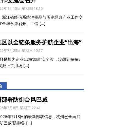
工作交流会召开
26年1月15日 星期四 13:15
，浙江省经信系统消费品与历史经典产业工作交
在金华永康召开。工信
[…]
杭区以全链条服务护航企业“出海”
25年7月23日 星期三 15:17
只是想为企业‘出海’加道‘安全阀’，没想到短短8
就派上了用场
[…]
会
州部署防御台风巴威
26年7月8日 星期三 22:41
2026年7月8日的最新部署信息，杭州已全面启
风“巴威”防御备
[…]