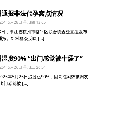
州通报非法代孕窝点情况
26年5月28日 星期四 12:05
28日，浙江省杭州市临平区联合调查处置组发布
通报。针对群众反映
[…]
湿度90% “出门感觉被牛舔了”
26年5月26日 星期二 20:34
2026年5月26日湿度达90%，因高湿闷热被网友
“出门感觉被
[…]