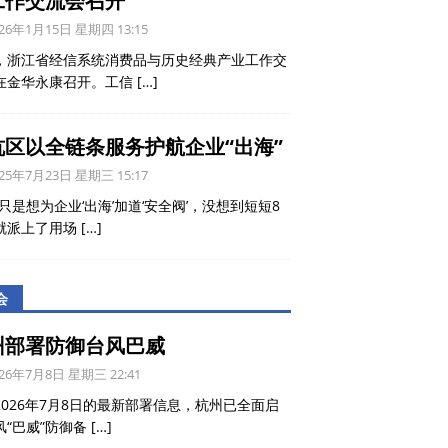
工作交流会召开
26年1月15日 星期四 13:15
，浙江省经信系统消费品与历史经典产业工作交
在金华永康召开。工信
[…]
杭区以全链条服务护航企业“出海”
25年7月23日 星期三 15:17
只是想为企业‘出海’加道‘安全阀’，没想到短短8
就派上了用场
[…]
会
州部署防御台风巴威
26年7月8日 星期三 22:41
2026年7月8日的最新部署信息，杭州已全面启
风“巴威”防御备
[…]