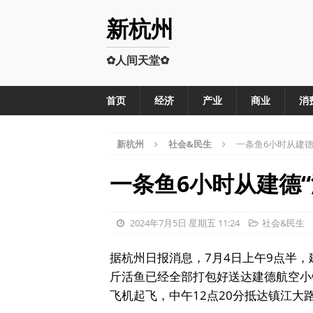
新杭州
✿人间天堂✿
首页
经济
产业
商业
消
新杭州
社会&民生
一条鱼6小时从建德
一条鱼6小时从建德“
2024年7月5日 星期五 11:24
社会&民生
据杭州日报消息，7月4日上午9点半
斤活鱼已经全部打包好送达建德航空小
飞机起飞，中午12点20分抵达镇江大