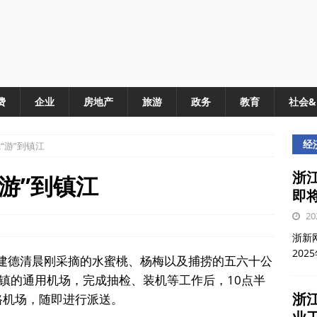
费
企业
房地产
旅游
政务
教育
社会
经
“游”到镇江
浙江
游”到镇江
即
20
浙新网
202
，建德清晨刚采摘的水蜜桃、杨梅以及捕捞的五六十公
镇的通用机场，完成抽检、装机等工作后，10点半
浙
路机场，随即进行派送。