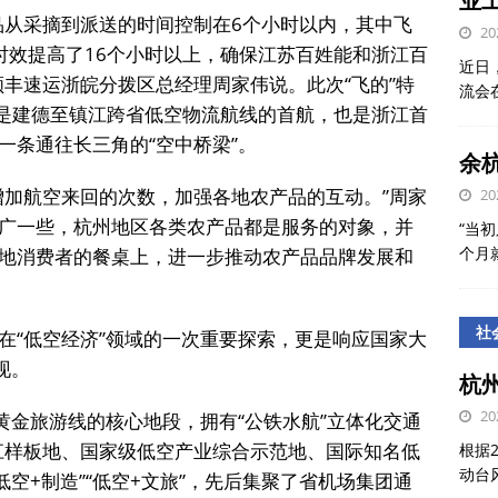
业
品从采摘到派送的时间控制在6个小时以内，其中飞
20
时效提高了16个小时以上，确保江苏百姓能和浙江百
近日
顺丰速运浙皖分拨区总经理周家伟说。此次“飞的”特
流会
既是建德至镇江跨省低空物流航线的首航，也是浙江首
一条通往长三角的“空中桥梁”。
余
增加航空来回的次数，加强各地农产品的互动。”周家
20
广一些，杭州地区各类农产品都是服务的对象，并
“当初
个月
地消费者的餐桌上，进一步推动农产品品牌发展和
社
在“低空经济”领域的一次重要探索，更是响应国家大
现。
杭
20
黄金旅游线的核心地段，拥有“公铁水航”立体化交通
江样板地、国家级低空产业综合示范地、国际知名低
根据
动台
低空+制造”“低空+文旅”，先后集聚了省机场集团通